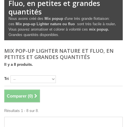
Fluo, en petites et grandes
quantités
Nous avons créé des
Mix popup
d'une très grande flottaison:
ces
Mix pop-up Lighter nature ou fluo
sont très facile à rouler
.
Vous pouvez aromatiser et colorer à volonté ces
mix popup.
Grandes quantités disponibles.
MIX POP-UP LIGHTER NATURE ET FLUO, EN
PETITES ET GRANDES QUANTITÉS
Il y a 8 produits.
Tri
Comparer (
0
)
Résultats 1 - 8 sur 8.