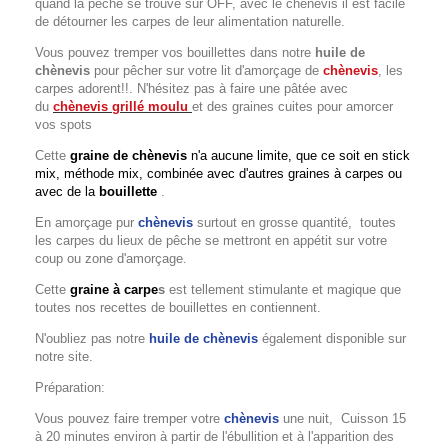
quand la pêche se trouve sur OFF, avec le chènevis il est facile
de détourner les carpes de leur alimentation naturelle.
Vous pouvez tremper vos bouillettes dans notre
huile de
chènevis
pour pêcher sur votre lit d'amorçage de
chènevis
, les
carpes adorent!!. N'hésitez pas à faire une pâtée avec
du
chènevis grillé moulu
et des graines cuites pour amorcer
vos spots
Cette
graine de chènevis
n'a aucune limite, que ce soit en stick
mix, méthode mix, combinée avec d'autres graines à carpes ou
avec de la
bouillette
.
En amorçage pur
chènevis
surtout en grosse quantité, toutes
les carpes du lieux de pêche se mettront en appétit sur votre
coup ou zone d'amorçage.
Cette
graine à carpe
s
est tellement stimulante et magique que
toutes nos recettes de bouillettes en contiennent.
N'oubliez pas notre
huile de chènevis
également disponible sur
notre site.
Préparation:
Vous pouvez faire tremper votre
chènevis
une nuit, Cuisson 15
à 20 minutes environ à partir de l'ébullition et à l'apparition des