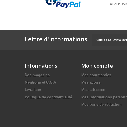
Aucun avis
Lettre d'informations
Informations
Mon compte
Nos magasins
Mes commandes
Mentions et C.G.V
Mes avoirs
Livraison
Mes adresses
Politique de confidentialité
Mes informations personn
Mes bons de réduction