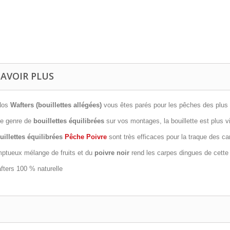
SAVOIR PLUS
Nos
Wafters (bouillettes allégées)
vous êtes parés pour les pêches des plus 
e genre de
bouillettes équilibrées
sur vos montages, la bouillette est plus v
uillettes équilibrées
Pêche Poivre
sont très efficaces pour la traque des c
ptueux mélange de fruits et du
poivre noir
rend les carpes dingues de cett
fters 100 % naturelle