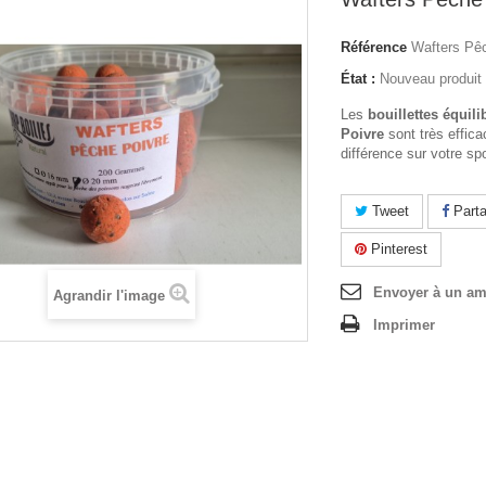
Référence
Wafters Pê
État :
Nouveau produit
Les
bouillettes équil
Poivre
sont très effica
différence sur votre s
Tweet
Parta
Pinterest
Envoyer à un am
Agrandir l'image
Imprimer