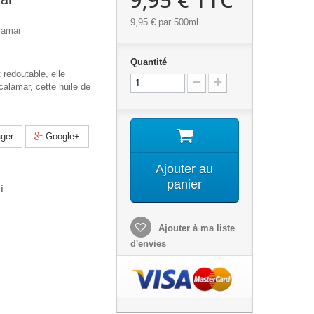
9,95 €
par 500ml
lamar
Quantité
 redoutable, elle
 calamar, cette huile de
ger
Google+
Ajouter au
panier
i
Ajouter à ma liste
d'envies