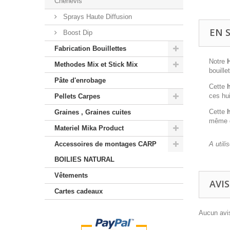
Chènevis
Sprays Haute Diffusion
EN 
Boost Dip
Fabrication Bouillettes
Notre
H
Methodes Mix et Stick Mix
bouille
Pâte d'enrobage
Cette
ces hu
Pellets Carpes
Cette
h
Graines , Graines cuites
même d
Materiel Mika Product
A utili
Accessoires de montages CARP
BOILIES NATURAL
Vêtements
AVIS
Cartes cadeaux
Aucun avis