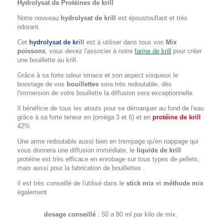
Hydrolysat de Protéines de krill
Notre nouveau
hydrolysat de krill
est époustouflant et très
odorant.
Cet
hydrolysat de kr
ill
est à utiliser dans tous vos
Mix
poissons
, vous devez l'associer à notre
farine de krill
pour créer
une bouillette au krill.
Grâce à sa forte odeur tenace et son aspect visqueux le
boostage de vos
bouillettes
sera très redoutable, dès
l'immersion de votre bouillette la diffusion sera exceptionnelle.
Il bénéficie de tous les atouts pour se démarquer au fond de l'eau
grâce à sa forte teneur en (oméga 3 et 6) et en
protéine de krill
42%
Une arme redoutable aussi bien en trempage qu'en nappage qui
vous donnera une diffusion immédiate, le
liquide de krill
protéine est très efficace en enrobage sur tous types de pellets,
mais aussi pour la fabrication de bouillettes .
Il est très conseillé de l'utilisé dans le
stick mix
et
méthode mix
également
dosage conseillé
: 50 a 80 ml par kilo de mix.