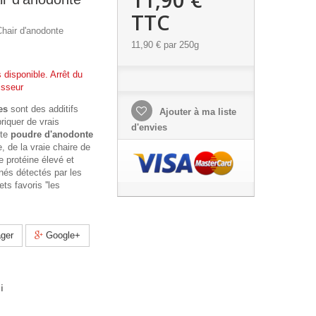
TTC
hair d'anodonte
11,90 €
par 250g
s disponible. Arrêt du
isseur
es
sont des additifs
Ajouter à ma liste
briquer de vrais
d'envies
tte
poudre d'anodonte
, de la vraie chaire de
e protéine élevé et
nés détectés par les
s favoris ''les
ger
Google+
i