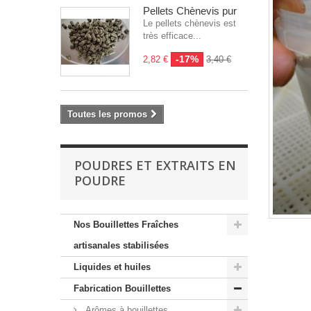
Pellets Chènevis pur
Le pellets chènevis est
très efficace...
-17%
2,82 €
3,40 €
Toutes les promos
POUDRES ET EXTRAITS EN
POUDRE
Nos Bouillettes Fraîches
artisanales stabilisées
Liquides et huiles
Fabrication Bouillettes
Arômes à bouillettes