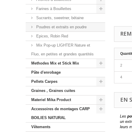
Farines à Bouillettes
Sucrants, sweetner, bétaine
Poudres et extraits en poudre
REM
Epices, Robin Red
Mix Pop-up LIGHTER Nature et
Quanti
Fluo, en petites et grandes quantités
Methodes Mix et Stick Mix
2
Pâte d'enrobage
4
Pellets Carpes
Graines , Graines cuites
EN 
Materiel Mika Product
Accessoires de montages CARP
Les
po
BOILIES NATURAL
un ext
Vêtements
leurs m