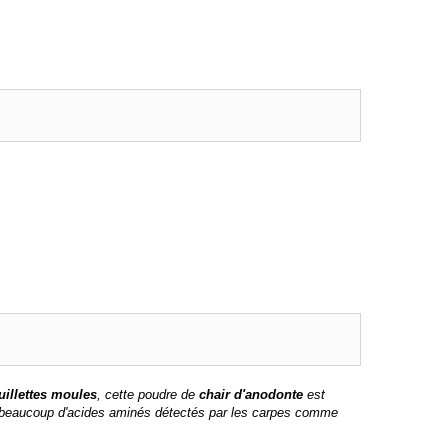
uillettes moules
, cette poudre de
chair d'anodonte
est
 et beaucoup d'acides aminés détectés par les carpes comme