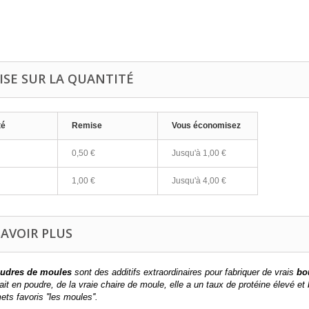
ISE SUR LA QUANTITÉ
té
Remise
Vous économisez
0,50 €
Jusqu'à
1,00 €
1,00 €
Jusqu'à
4,00 €
SAVOIR PLUS
udres de moules
sont des additifs extraordinaires pour fabriquer de vrais
bo
rait en poudre, de la vraie chaire de moule, elle a un taux de protéine élevé
ets favoris ''les moules''.