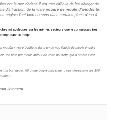
ont le nez dedans il est très difficile de les déloger de
e d'attraction, de la vraie
poudre de moule d'anodonte
,
es anglais l'ont bien compris dans certains plans d'eau à
s pêches miraculeuses sur les mêmes secteurs que je connaissais très
gtemps dans le temps.
mouillant votre bouillette dans un de nos liquide de moule ensuite
z une pâte pur moule autour de votre bouillette qui la rendra il est
0 g est un bon départ 80 g une bonne moyenne , nous dépassons les 100
nodonte.
eant librement.