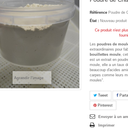
Référence
Poudre de C
État :
Nouveau produit
Ce produit n'est plu
fourn
Les
poudres de moul
extraordinaires pour fa
bouillettes moule
, ce
est un extrait en poudre
moule, elle a un taux d
beaucoup d'acides ami
carpes comme leurs met
Agrandir l'image
moules''.
Tweet
Parta
Pinterest
Envoyer à un am
Imprimer