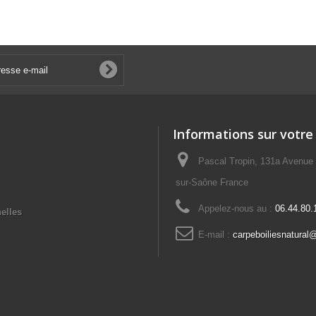
Informations sur votre
Pascal Tropin, 131a Avenue
sur-Saône France
Appelez-nous au :
06.44.80.
elles
E-mail :
carpeboiliesnatural