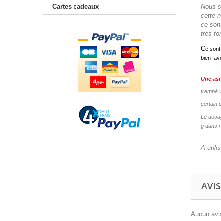
Cartes cadeaux
Nous s
cette n
ce sont
très fo
C
e sont
bien av
Une as
trempé v
certain 
Le dosag
g dans n
A utili
AVIS
Aucun avis