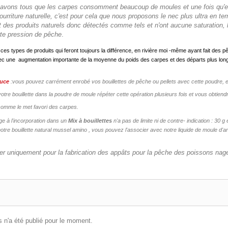
avons tous que les carpes consomment beaucoup de moules et une fois qu'elles 
ourriture naturelle, c'est pour cela que nous proposons le nec plus ultra en term
 des produits naturels donc détectés comme tels et n'ont aucune saturation, l
rte pression de pêche
.
 ces types de produits qui feront toujours la différence, en rivière moi -même ayant fait de
ec une augmentation importante de la moyenne du poids des carpes et des départs plus lon
tuce
:vous pouvez carrément enrobé vos bouillettes de pêche ou pellets avec cette poudre, en 
otre bouillette dans la poudre de moule répéter cette opération plusieurs fois et vous obtiendre
comme le met favori des carpes.
e à l'incorporation dans un
Mix à bouillettes
n'a pas de limite ni de contre- indication : 3
otre bouillette natural mussel amino , vous pouvez l'associer avec notre liquide de moule d'a
ser uniquement pour la fabrication des appâts pour la pêche des poissons nag
 n'a été publié pour le moment.